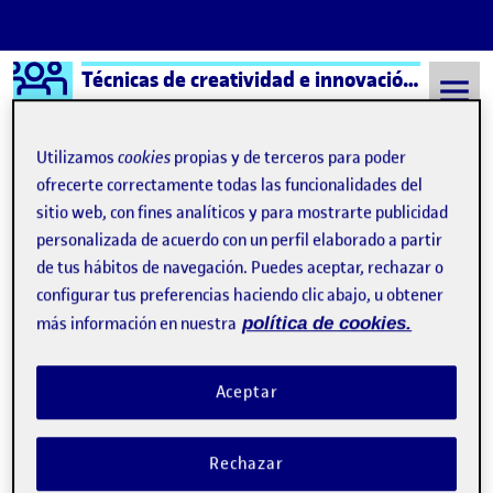
Logo Ágora
Técnicas de creatividad e innovación aula 3
Saltar al contenido
Utilizamos
cookies
propias y de terceros para poder
ofrecerte correctamente todas las funcionalidades del
sitio web, con fines analíticos y para mostrarte publicidad
Semestre 20221 - Aula 3
Teresa Chinarro Reja
personalizada de acuerdo con un perfil elaborado a partir
Teresa Chinarro Reja
de tus hábitos de navegación. Puedes aceptar, rechazar o
configurar tus preferencias haciendo clic abajo, u obtener
más información en nuestra
política de cookies.
Reto 4: ¡ Escapa del aula!
Publicado por
Publicado por
Teresa Chinarro Reja
Visibilidad:
Fecha de publicación
27 diciembre, 2022 10:27 pm
en Reto 4: ¡ Escapa del aula!
Pública
-
27 Dic 2022
-
comentario
Aceptar
Rechazar