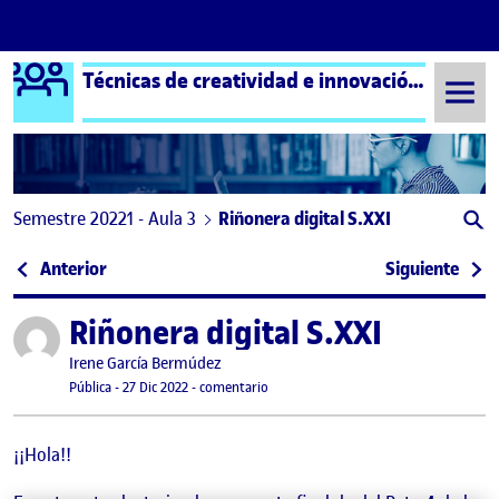
Logo Ágora
Técnicas de creatividad e innovación aula 3
Saltar al contenido
Semestre 20221 - Aula 3
Riñonera digital S.XXI
Navegación de entradas
: Intervención de Street Art – Plano de Fantasía
: RI
Anterior
Siguiente
Riñonera digital S.XXI
Publicado por
Publicado por
Irene García Bermúdez
Visibilidad:
Fecha de publicación
27 diciembre, 2022 1:28 am
en Riñonera digital S.XXI
Pública
-
27 Dic 2022
-
comentario
¡¡Hola!!