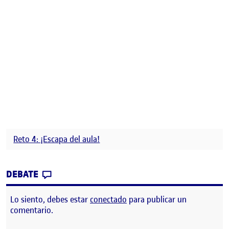
Reto 4: ¡Escapa del aula!
CONTRIBUTION
0
EN RIÑONERA DIGITAL S.XXI
DEBATE
Lo siento, debes estar
conectado
para publicar un
comentario.